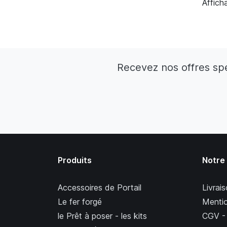
Affich
Recevez nos offres sp
Produits
Notre
Accessoires de Portail
Livrai
Le fer forgé
Mentio
le Prêt à poser - les kits
CGV - 