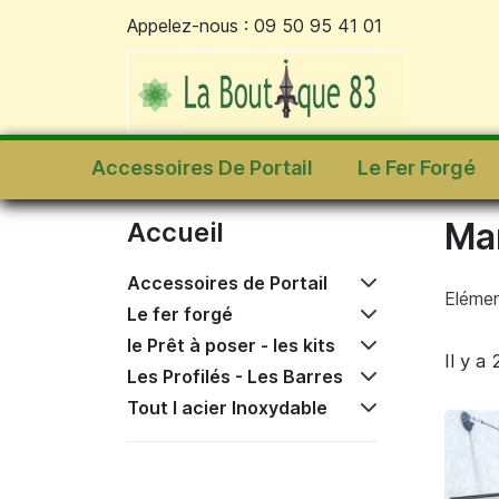
Appelez-nous :
09 50 95 41 01
Accueil
Tout l acier Inoxydable
Marquises e
Accessoires De Portail
Le Fer Forgé
Mar
Accueil
Accessoires de Portail
Elémen
Le fer forgé
le Prêt à poser - les kits
Il y a
Les Profilés - Les Barres
Tout l acier Inoxydable