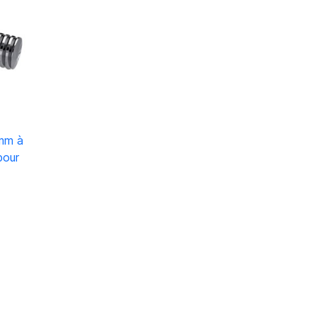
mm à
pour
ter au panier