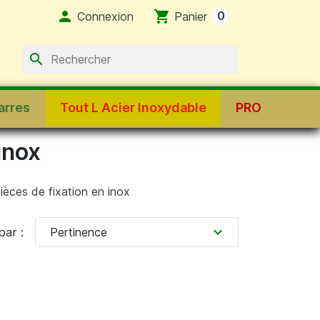

shopping_cart
0
Connexion
Panier
search
arres
Tout L Acier Inoxydable
PRO
inox
èces de fixation en inox
expand_more
par :
Pertinence