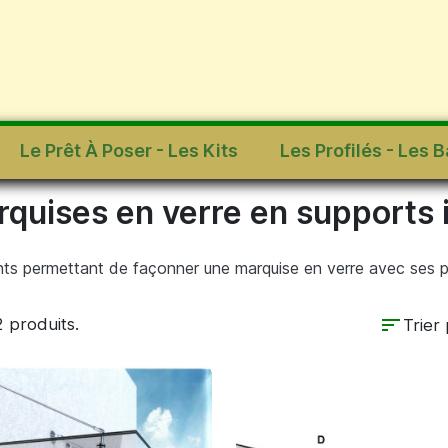
n verre en supports inox
Le Prêt À Poser - Les Kits
Les Profilés - Les B
quises en verre en supports 
ts permettant de façonner une marquise en verre avec ses pi
sort
 2 produits.
Trier 