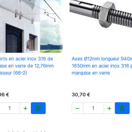
rts en acier inox 316 de
Axes Ø12mm longueur 940

Aperçu rapide

Aperçu rapide
ise en verre de 12,76mm
1650mm en acier inox 316 
isseur (66-2)
marquise en verre
96 €
30,70 €





Ajouter au panier
Ajou