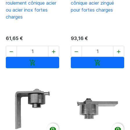
roulement cônique acier
cônique acier zingué
ou acier inox fortes
pour fortes charges
charges
61,65 €
93,16 €




Ajouter au panier
Ajouter au pan



