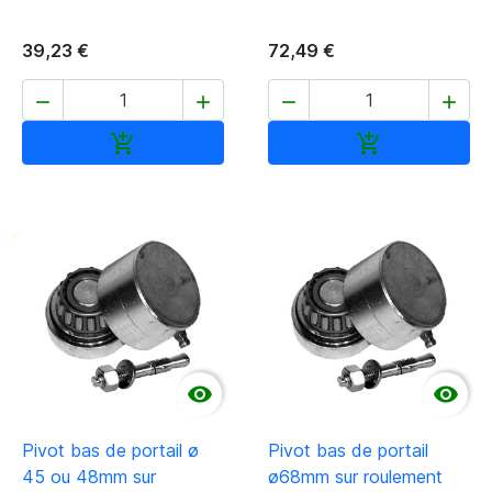
39,23 €
72,49 €




Ajouter au panier
Ajouter au pan




Pivot bas de portail ø
Pivot bas de portail
45 ou 48mm sur
ø68mm sur roulement