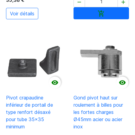


Ajouter au pan

Voir détails


Pivot crapaudine
Gond pivot haut sur
inférieur de portail de
roulement à billes pour
type renfort désaxé
les fortes charges
pour tube 35x35
Ø45mm acier ou acier
minimum
inox