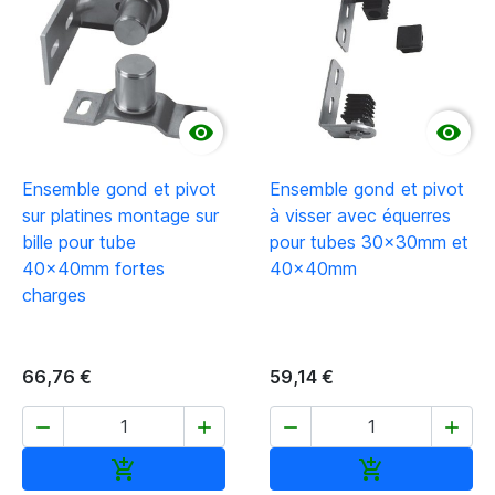


Ensemble gond et pivot
Ensemble gond et pivot
sur platines montage sur
à visser avec équerres
bille pour tube
pour tubes 30x30mm et
40x40mm fortes
40x40mm
charges
66,76 €
59,14 €




Ajouter au panier
Ajouter au pan

