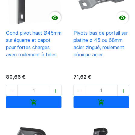


Gond pivot haut Ø45mm
Pivots bas de portail sur
sur équerre et capot
platine ø 45 ou 68mm
pour fortes charges
acier zingué, roulement
avec roulement à billes
cônique acier
80,66 €
71,62 €




Ajouter au panier
Ajouter au pan

